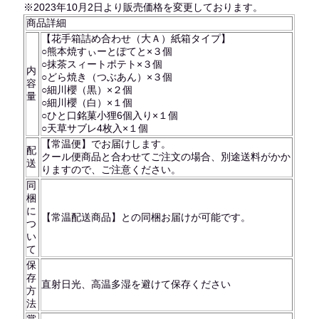
※2023年10月2日より販売価格を変更しております。
商品詳細
【花手箱詰め合わせ（大Ａ）紙箱タイプ】
○熊本焼すぃーとぽてと×３個
○抹茶スィートポテト×３個
内
○どら焼き（つぶあん）×３個
容
○細川櫻（黒）×２個
量
○細川櫻（白）×１個
○ひと口銘菓小狸6個入り×１個
○天草サブレ4枚入×１個
【常温便】でお届けします。
配
クール便商品と合わせてご注文の場合、別途送料がかか
送
りますので、ご注意ください。
同
梱
に
【常温配送商品】との同梱お届けが可能です。
つ
い
て
保
存
直射日光、高温多湿を避けて保存ください
方
法