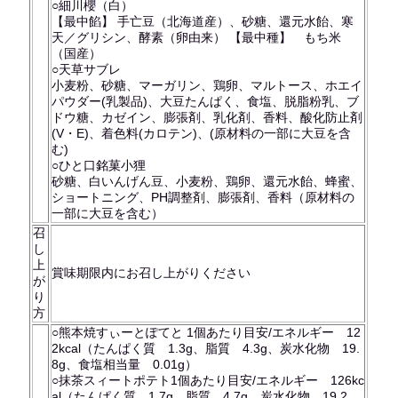
○細川櫻（白）
【最中餡】 手亡豆（北海道産）、砂糖、還元水飴、寒
天／グリシン、酵素（卵由来） 【最中種】 もち米
（国産）
○天草サブレ
小麦粉、砂糖、マーガリン、鶏卵、マルトース、ホエイ
パウダー(乳製品)、大豆たんぱく、食塩、脱脂粉乳、ブ
ドウ糖、カゼイン、膨張剤、乳化剤、香料、酸化防止剤
(V・E)、着色料(カロテン)、(原材料の一部に大豆を含
む)
○ひと口銘菓小狸
砂糖、白いんげん豆、小麦粉、鶏卵、還元水飴、蜂蜜、
ショートニング、PH調整剤、膨張剤、香料（原材料の
一部に大豆を含む）
召
し
上
賞味期限内にお召し上がりください
が
り
方
○熊本焼すぃーとぽてと 1個あたり目安/エネルギー 12
2kcal（たんぱく質 1.3g、脂質 4.3g、炭水化物 19.
8g、食塩相当量 0.01g）
○抹茶スィートポテト1個あたり目安/エネルギー 126kc
al（たんぱく質 1.7g、脂質 4.7g、炭水化物 19.2