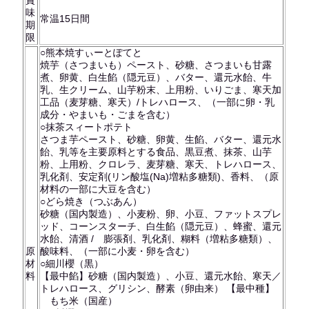
賞
味
常温15日間
期
限
○熊本焼すぃーとぽてと
焼芋（さつまいも）ペースト、砂糖、さつまいも甘露
煮、卵黄、白生餡（隠元豆）、バター、還元水飴、牛
乳、生クリーム、山芋粉末、上用粉、いりごま、寒天加
工品（麦芽糖、寒天）/トレハロース、（一部に卵・乳
成分・やまいも・ごまを含む）
○抹茶スィートポテト
さつま芋ペースト、砂糖、卵黄、生餡、バター、還元水
飴、乳等を主要原料とする食品、黒豆煮、抹茶、山芋
粉、上用粉、クロレラ、麦芽糖、寒天、トレハロース、
乳化剤、安定剤(リン酸塩(Na)増粘多糖類)、香料、（原
材料の一部に大豆を含む）
○どら焼き（つぶあん）
砂糖（国内製造）、小麦粉、卵、小豆、ファットスプレ
ッド、コーンスターチ、白生餡（隠元豆）、蜂蜜、還元
水飴、清酒 / 膨張剤、乳化剤、糊料（増粘多糖類）、
原
酸味料、（一部に小麦・卵を含む）
材
○細川櫻（黒）
料
【最中餡】砂糖（国内製造）、小豆、還元水飴、寒天／
トレハロース、グリシン、酵素（卵由来） 【最中種】
もち米（国産）