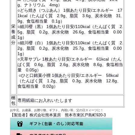
g、ナトリウム 4mg）
○どら焼き（つぶあん） 1個あたり目安/エネルギー 17
1kcal（たんぱく質 2.9g、脂質 3.6g、炭水化物 31.
9g、食塩相当量 0.1g）
栄
○細川櫻（黒） 1個あたり目安/110kcal（たんぱく質 2.
養
5g、脂質 0.2g、炭水化物 26.6g、食塩相当量 0.00
成
1g）
分
○細川櫻（白） 1個あたり目安/110kcal（たんぱく質 2.
2g、脂質 0.2g、炭水化物 25.7g、食塩相当量 0.00
1g）
○天草サブレ 1枚あたり目安/エネルギー 61kcal（たん
ぱく質 0.6g、脂質 2.6g、炭水化物 8.6g、食塩相当
量 0.05g）
○ひと口銘菓小狸 1個あたり目安/エネルギー 58kcal
（たんぱく質 1.2g、脂質 0.3g、炭水化物 12.8g、
食塩相当量 0.02g）
梱
専用紙箱にお入れいたします
包
お中元、お歳暮、お贈り物、ギフト、内祝い等、父の日スィーツに！
【製造者】株式会社熊本菓房 熊本市東区戸島町920-3