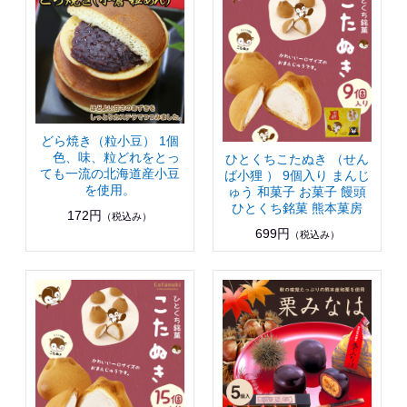
どら焼き（粒小豆） 1個
色、味、粒どれをとっ
ひとくちこたぬき （せん
ても一流の北海道産小豆
ば小狸 ） 9個入り まんじ
を使用。
ゅう 和菓子 お菓子 饅頭
ひとくち銘菓 熊本菓房
172円
（税込み）
699円
（税込み）