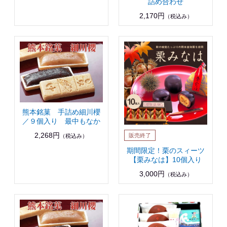
詰め合わせ
2,170円
（税込み）
熊本銘菓 手詰め細川櫻
／９個入り 最中もなか
2,268円
（税込み）
期間限定！栗のスィーツ
【栗みなは】10個入り
3,000円
（税込み）