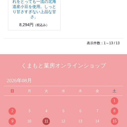
れをとっても一流の北海
道産小豆を使用。しっと
り甘さすぎない上品な甘
さ。
8,294円
（税込み）
表示件数：1～13 / 13
くまもと菓房オンラインショップ
2026年08月
日
月
火
水
木
金
土
1
2
3
4
5
6
7
8
9
10
11
12
13
14
15