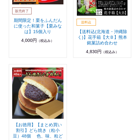
期間限定！栗をふんだん
に使った和菓子【栗みな
【送料込(北海道・沖縄除
は】15個入り
く)】花手箱【大Ｂ】熊本
4,000円
（税込み）
銘菓詰め合わせ
4,830円
（税込み）
【お徳用】【まとめ買い
割引】どら焼き（粒小
豆）48個 色、味、粒ど