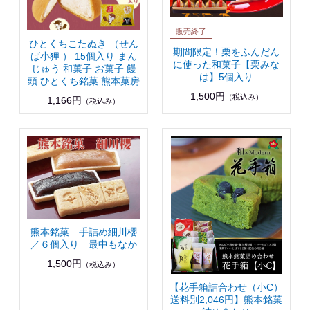
ひとくちこたぬき （せん
期間限定！栗をふんだん
ば小狸 ） 15個入り まん
に使った和菓子【栗みな
じゅう 和菓子 お菓子 饅
は】5個入り
頭 ひとくち銘菓 熊本菓房
1,500円
（税込み）
1,166円
（税込み）
熊本銘菓 手詰め細川櫻
／６個入り 最中もなか
1,500円
（税込み）
【花手箱詰合わせ（小C）
送料別2,046円】熊本銘菓