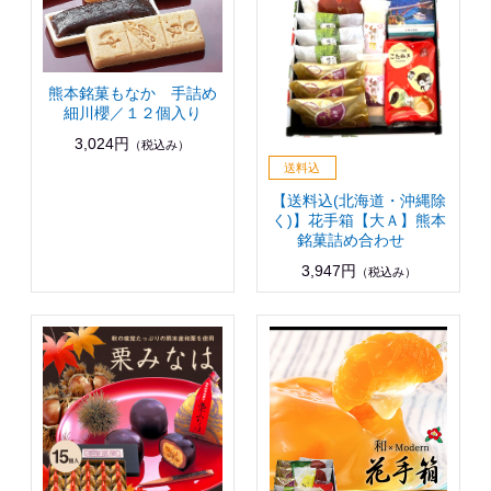
熊本銘菓もなか 手詰め
細川櫻／１２個入り
3,024円
（税込み）
【送料込(北海道・沖縄除
く)】花手箱【大Ａ】熊本
銘菓詰め合わせ
3,947円
（税込み）