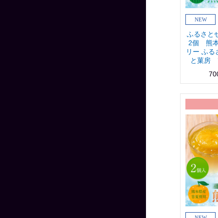
ふるさと
2個 熊
リー ふ
と菓房 
70