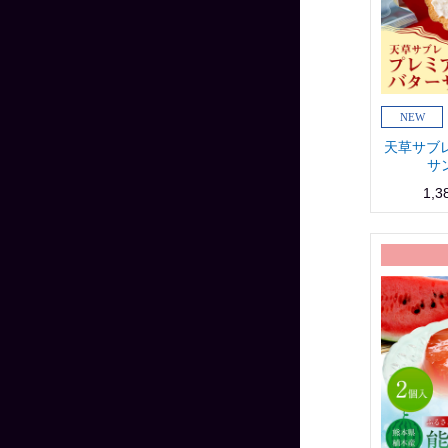
天草サブ
サ
1,3