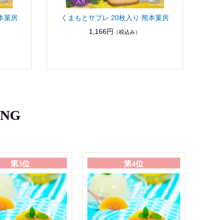
本菓房
くまもとサブレ 20枚入り 熊本菓房
1,166円
（税込み）
ING
第3位
第4位