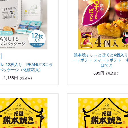
熊本焼すぃ～とぽてと4個入
ートポテト スィートポテト 
レ 12枚入り PEANUTSコラ
ぽてと
パッケージ（化粧箱入）
699円
（税込み）
1,188円
（税込み）