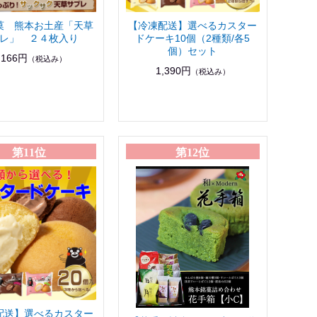
菓 熊本お土産「天草
【冷凍配送】選べるカスター
レ」 ２４枚入り
ドケーキ10個（2種類/各5
個）セット
,166円
（税込み）
1,390円
（税込み）
第11位
第12位
配送】選べるカスター