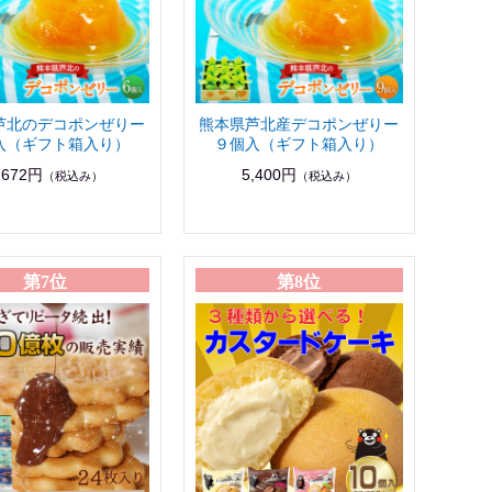
芦北のデコポンぜりー
熊本県芦北産デコポンぜりー
入（ギフト箱入り）
９個入（ギフト箱入り）
,672円
5,400円
（税込み）
（税込み）
第7位
第8位