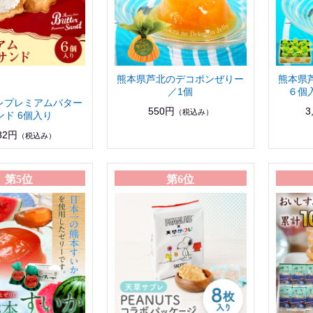
熊本県芦北のデコポンぜりー
熊本県
／1個
６個
レプレミアムバター
550円
3
（税込み）
ンド 6個入り
82円
（税込み）
第5位
第6位