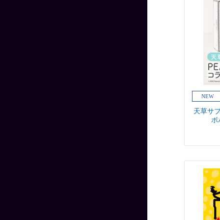
天草サブ
ボ