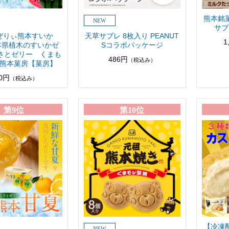
熊本銘
サブ
ぜりぃ熊本すいか
天草サブレ 8枚入り PEANUT
1
本県植木のすいかゼ
Sコラボパッケージ
るさとゼリー くまも
486円
（税込み）
熊本菓房【菓房】
0円
（税込み）
第9位
第10位
【冷凍