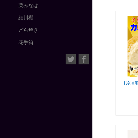
栗みなは
細川櫻
どら焼き
花手箱
【冷凍