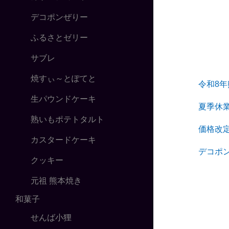
デコポンぜりー
ふるさとゼリー
サブレ
焼すぃ～とぽてと
令和8
生パウンドケーキ
夏季休
熟いもポテトタルト
価格改
カスタードケーキ
デコポ
クッキー
元祖 熊本焼き
和菓子
せんば小狸