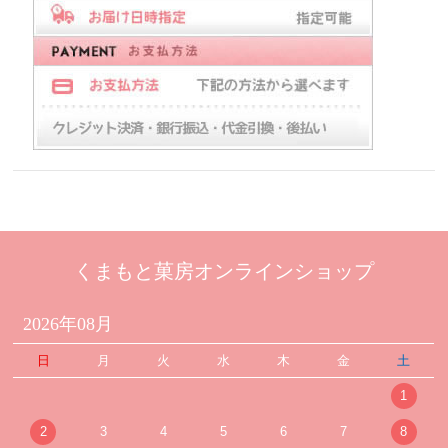
くまもと菓房オンラインショップ
2026年08月
日
月
火
水
木
金
土
1
2
3
4
5
6
7
8