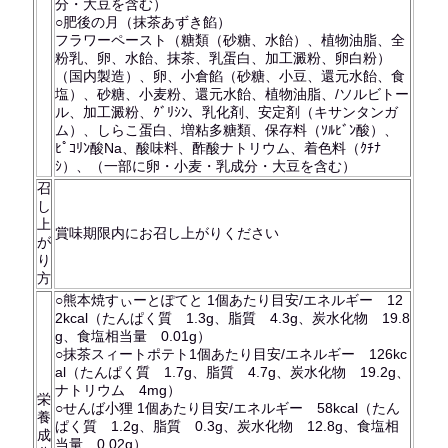
分・大豆を含む）
○肥後の月（抹茶あずき餡）
フラワーペースト（糖類（砂糖、水飴）、植物油脂、全
粉乳、卵、水飴、抹茶、乳蛋白、加工澱粉、卵白粉）
（国内製造）、卵、小倉餡（砂糖、小豆、還元水飴、食
塩）、砂糖、小麦粉、還元水飴、植物油脂、/ソルビトー
ル、加工澱粉、ｸﾞﾘｼﾝ、乳化剤、安定剤（キサンタンガ
ム）、しらこ蛋白、増粘多糖類、保存料（ｿﾙﾋﾞﾝ酸）、
ﾋﾟｺﾘﾝ酸Na、酸味料、酢酸ナトリウム、着色料（ｸﾁﾅ
ｼ）、（一部に卵・小麦・乳成分・大豆を含む）
召
し
上
賞味期限内にお召し上がりください
が
り
方
○熊本焼すぃーとぽてと 1個あたり目安/エネルギー 12
2kcal（たんぱく質 1.3g、脂質 4.3g、炭水化物 19.8
g、食塩相当量 0.01g）
○抹茶スィートポテト1個あたり目安/エネルギー 126kc
al（たんぱく質 1.7g、脂質 4.7g、炭水化物 19.2g、
ナトリウム 4mg）
栄
○せんば小狸 1個あたり目安/エネルギー 58kcal（たん
養
ぱく質 1.2g、脂質 0.3g、炭水化物 12.8g、食塩相
成
当量 0.02g）