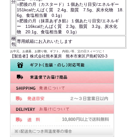
分
○肥後の月（カスタード）１個あたり目安/エネルギー
151kcalたんぱく質 2.4g、脂質 7.5g、炭水化物 18.
6g、食塩相当量 0.1g）
○肥後の月（抹茶あずき餡）１個あたり目安/エネルギ
ー 116kcalたんぱく質 2.3g、脂質 3.2g、炭水化
物 20.1g、食塩相当量 0.1g）
梱
専用紙箱にお入れいたします
包
お中元、お歳暮、お贈り物、ギフト、内祝い等、父の日スィーツに！
【製造者】株式会社熊本菓房 熊本市東区戸島町920-3