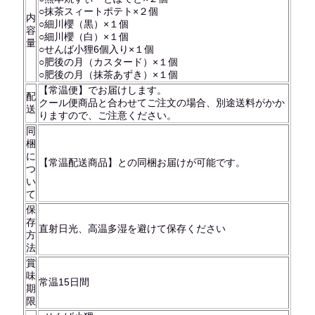
○抹茶スィートポテト×２個
内
○細川櫻（黒）×１個
容
○細川櫻（白）×１個
量
○せんば小狸6個入り×１個
○肥後の月（カスタード）×１個
○肥後の月（抹茶あずき）×１個
【常温便】でお届けします。
配
クール便商品と合わせてご注文の場合、別途送料がかか
送
りますので、ご注意ください。
同
梱
に
【常温配送商品】との同梱お届けが可能です。
つ
い
て
保
存
直射日光、高温多湿を避けて保存ください
方
法
賞
味
常温15日間
期
限