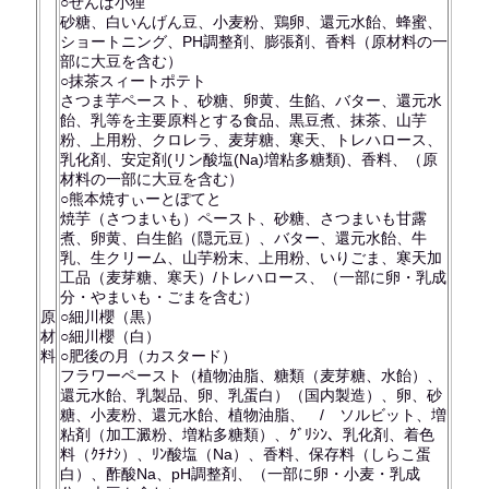
○せんば小狸
砂糖、白いんげん豆、小麦粉、鶏卵、還元水飴、蜂蜜、
ショートニング、PH調整剤、膨張剤、香料（原材料の一
部に大豆を含む）
○抹茶スィートポテト
さつま芋ペースト、砂糖、卵黄、生餡、バター、還元水
飴、乳等を主要原料とする食品、黒豆煮、抹茶、山芋
粉、上用粉、クロレラ、麦芽糖、寒天、トレハロース、
乳化剤、安定剤(リン酸塩(Na)増粘多糖類)、香料、（原
材料の一部に大豆を含む）
○熊本焼すぃーとぽてと
焼芋（さつまいも）ペースト、砂糖、さつまいも甘露
煮、卵黄、白生餡（隠元豆）、バター、還元水飴、牛
乳、生クリーム、山芋粉末、上用粉、いりごま、寒天加
工品（麦芽糖、寒天）/トレハロース、（一部に卵・乳成
分・やまいも・ごまを含む）
原
○細川櫻（黒）
材
○細川櫻（白）
料
○肥後の月（カスタード）
フラワーペースト（植物油脂、糖類（麦芽糖、水飴）、
還元水飴、乳製品、卵、乳蛋白）（国内製造）、卵、砂
糖、小麦粉、還元水飴、植物油脂、 / ソルビット、増
粘剤（加工澱粉、増粘多糖類）、ｸﾞﾘｼﾝ、乳化剤、着色
料（ｸﾁﾅｼ）、ﾘﾝ酸塩（Na）、香料、保存料（しらこ蛋
白）、酢酸Na、pH調整剤、（一部に卵・小麦・乳成