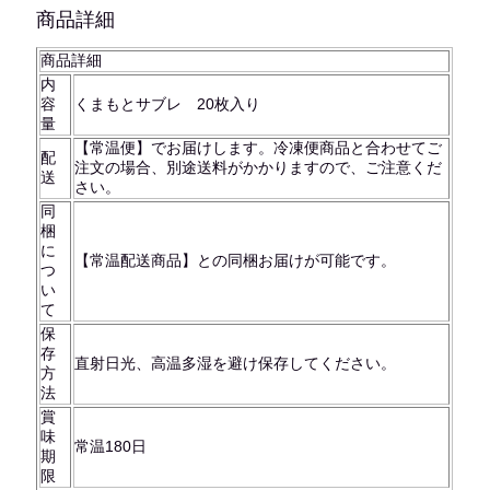
商品詳細
商品詳細
内
容
くまもとサブレ 20枚入り
量
【常温便】でお届けします。冷凍便商品と合わせてご
配
注文の場合、別途送料がかかりますので、ご注意くだ
送
さい。
同
梱
に
【常温配送商品】との同梱お届けが可能です。
つ
い
て
保
存
直射日光、高温多湿を避け保存してください。
方
法
賞
味
常温180日
期
限