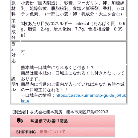
原
小麦粉（国内製造）、砂糖、マーガリン、卵、加糖練
材
乳、乾燥卵黄、脱脂粉乳、食塩／膨張剤、香料、カロ
料
テン色素、（一部に小麦・卵・乳成分・大豆を含む）
栄
1枚あたり目安/エネルギー 55kcal（たんぱく質 0.6
養
g、脂質 2.4g、炭水化物 7.7g、食塩相当量 0.05
成
g）
分
熨
斗
可
対
応
熊本城一口城主になれるくじ付き！？
商品は熊本城の一口城主になれるくじ付きとなっって
説
おります。
明/t
商品内に当選のご案内が入っていればあなたも熊本城
d>
の一口城主になれる！！
一口城主の情報：
https://castle.kumamoto-guide.jp/fuk
kou/
【製造者】株式会社熊本菓房 熊本市東区戸島町920-3